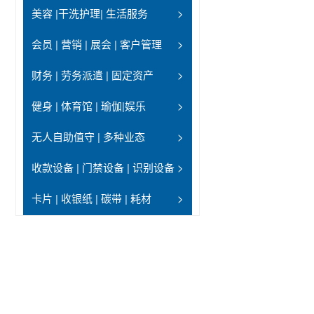
美容 |干洗护理| 生活服务
>
会员 | 营销 | 展会 | 客户管理
>
财务 | 劳务派遣 | 固定资产
>
健身 | 体育馆 | 瑜伽|娱乐
>
无人自助值守 | 多种业态
>
收款设备 | 门禁设备 | 识别设备
>
卡片 | 收银纸 | 碳带 | 耗材
>