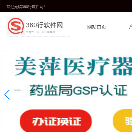
欢迎光临360行软件网！
网站首页