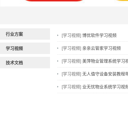
行业方案
[学习视频]
博优软件学习视频
[学习视频]
亲亲云管家学习视频
学习视频
[学习视频]
美萍物业管理系统学习
技术文档
[学习视频]
无人值守设备安装教程
[学习视频]
业无忧物业系统学习视